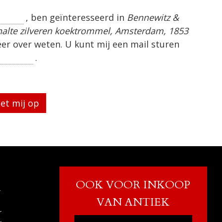
, ben geïnteresseerd in
Bennewitz &
alte zilveren koektrommel, Amsterdam, 1853
eer over weten. U kunt mij een mail sturen
.
eg te laten.
OOK VOOR INKOOP
r
VAN ANTIEK
r