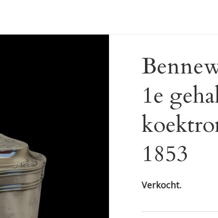
Bennew
1e gehal
koektr
1853
Verkocht.