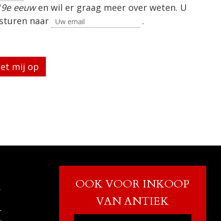
 19e eeuw
en wil er graag meer over weten. U
 sturen naar
.
eg te laten.
OOK VOOR INKOOP
r
VAN ANTIEK
r