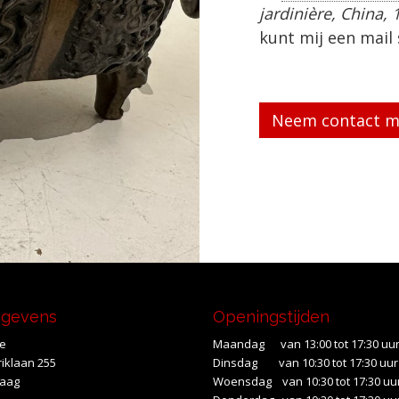
jardinière, China,
kunt mij een mail
Gelieve dit veld le
egevens
Openingstijden
te
Maandag van 13:00 tot 17:30 uu
iklaan 255
Dinsdag van 10:30 tot 17:30 uur
Haag
Woensdag van 10:30 tot 17:30 uu