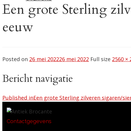
Een grote Sterling zi
eeuw
Posted on
26 mei 2022
26 mei 2022
Full size
2560 × 
Bericht navigatie
Published in
Een grote Sterling zilveren sigaren/s
Contactgegevens