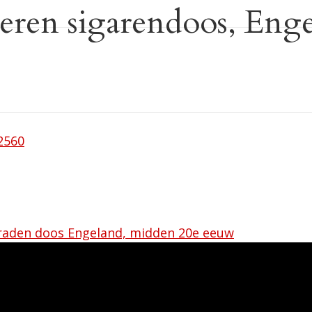
lveren sigarendoos, En
2560
ieraden doos Engeland, midden 20e eeuw