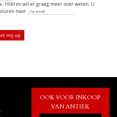
ca. 1930
en wil er graag meer over weten. U
 sturen naar
.
eg te laten.
OOK VOOR INKOOP
r
VAN ANTIEK
r