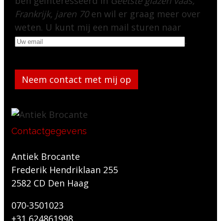
ben geïnteresseerd in
Geëtste glazen vaas,
Frankrijk, jaren 70
en wil er graag meer over
weten. U kunt mij een mail sturen naar
.
Gelieve dit veld leeg te laten.
Contactgegevens
Antiek Brocante
Frederik Hendriklaan 255
2582 CD Den Haag
070-3501023
+31 624861998