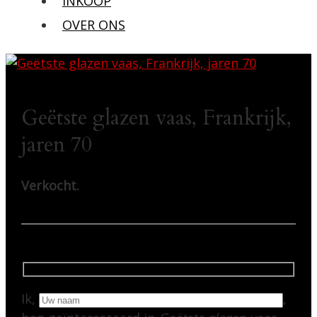
INKOOP
OVER ONS
Geëtste glazen vaas, Frankrijk,
jaren 70
Verkocht.
Ik,
,