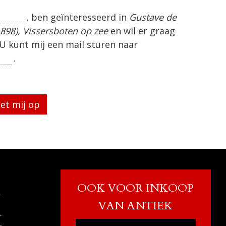
, ben geïnteresseerd in
Gustave de
1898), Vissersboten op zee
en wil er graag
U kunt mij een mail sturen naar
.
eg te laten.
OOK VOOR INKOOP
r
VAN ANTIEK
r