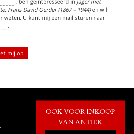
, ben geïnteresseerd in
Jager met
e, Frans David Oerder (1867 – 1944)
en wil
r weten. U kunt mij een mail sturen naar
.
eg te laten.
OOK VOOR INKOOP
r
VAN ANTIEK
r