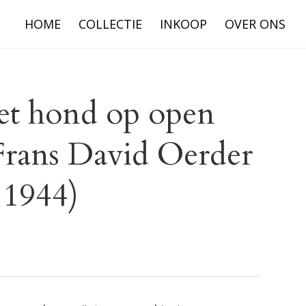
HOME
COLLECTIE
INKOOP
OVER ONS
et hond op open
 Frans David Oerder
 1944)