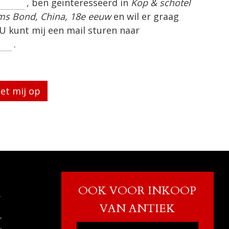
, ben geïnteresseerd in
Kop & schotel
ms Bond, China, 18e eeuw
en wil er graag
U kunt mij een mail sturen naar
.
eg te laten.
OOK VOOR INKOOP
r
VAN ANTIEK
r