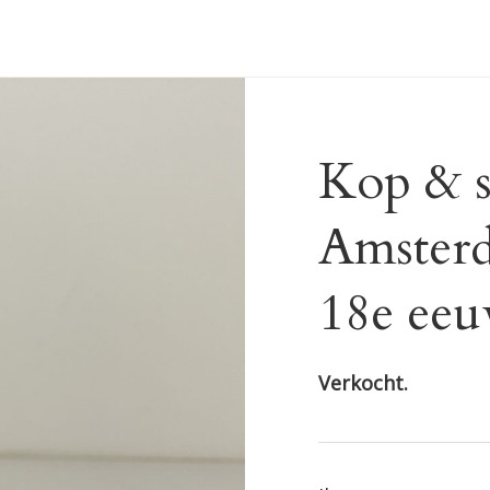
Kop & sc
Amsterd
18e ee
Verkocht.