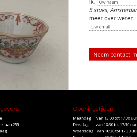
Ik,
5 stuks, Amsterda
meer over weten. 
Gelieve dit veld le
egevens
Openingstijden
te
Maandag van 13:00 tot 17:30 uu
iklaan 255
Dinsdag van 10:30 tot 17:30 uur
Haag
Woensdag van 10:30 tot 17:30 uu