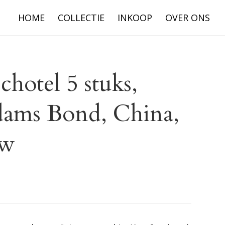
HOME
COLLECTIE
INKOOP
OVER ONS
hotel 5 stuks,
ams Bond, China,
uw