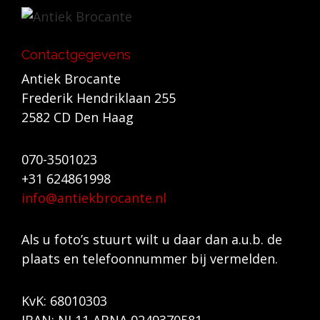
Contactgegevens
Antiek Brocante
Frederik Hendriklaan 255
2582 CD Den Haag
070-3501023
+31 624861998
info@antiekbrocante.nl
Als u foto’s stuurt wilt u daar dan a.u.b. de
plaats en telefoonnummer bij vermelden.
KvK: 68010303
IBAN: NL11 ABNA 0249370581