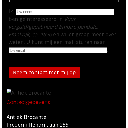
Ik,
,
ben geïnteresseerd in
Vuur
verguld/gepatineerd Empire pendule,
Frankrijk, ca. 1820
en wil er graag meer over
weten. U kunt mij een mail sturen naar
.
Gelieve dit veld leeg te laten.
Contactgegevens
Antiek Brocante
Frederik Hendriklaan 255