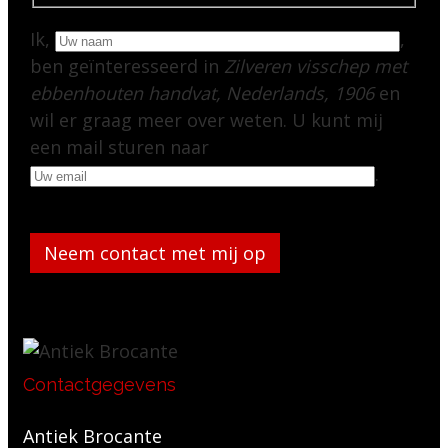
Ik,
,
ben geïnteresseerd in
Zilveren visschep met
ebbenhouten handvat, Nederlands, 1906
en
wil er graag meer over weten. U kunt mij
een mail sturen naar
.
Gelieve dit veld leeg te laten.
Contactgegevens
Antiek Brocante