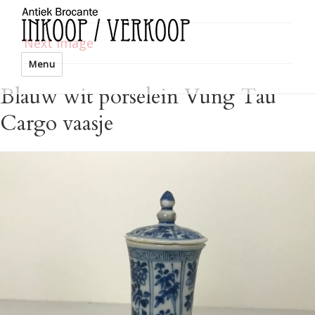
Next Image
Menu
Blauw wit porselein Vung Tau
Cargo vaasje