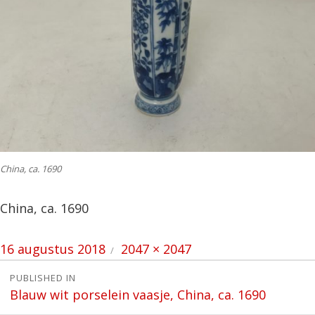
China, ca. 1690
China, ca. 1690
Posted
Full
16 augustus 2018
2047 × 2047
on
size
Bericht
PUBLISHED IN
Blauw wit porselein vaasje, China, ca. 1690
navigatie