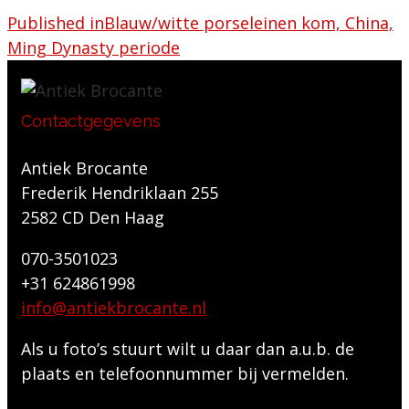
Published in
Blauw/witte porseleinen kom, China,
Ming Dynasty periode
Contactgegevens
Antiek Brocante
Frederik Hendriklaan 255
2582 CD Den Haag
070-3501023
+31 624861998
info@antiekbrocante.nl
Als u foto’s stuurt wilt u daar dan a.u.b. de
plaats en telefoonnummer bij vermelden.