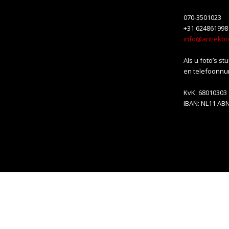
070-3501023
+31 624861998
info@antiekbr
Als u foto’s st
en telefoonnu
KvK: 68010303
IBAN: NL11 AB