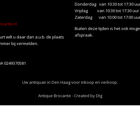
Donderdag van 10:30 tot 17:30 uu
Vrijdag van 10:30 tot 17:30 uur
Zaterdag van 10:00 tot 17:00 uu
ocante.nl
Buiten deze tijden is het ook mogel
afspraak.
uurt wilt u daar dan a.u.b. de plaats
mmer bij vermelden.
NA 0249370581
Uw antiquair in Den Haag voor inkoop en verkoop.
Antique Brocante
-
Created by Dtg