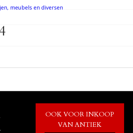
4
OOK VOOR INKOOP
r
VAN ANTIEK
r