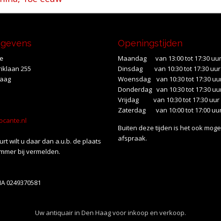
egevens
Openingstijden
te
Maandag van 13:00 tot 17:30 uu
iklaan 255
Dinsdag van 10:30 tot 17:30 uur
Haag
Woensdag van 10:30 tot 17:30 uu
Donderdag van 10:30 tot 17:30 uu
Vrijdag van 10:30 tot 17:30 uur
Zaterdag van 10:00 tot 17:00 uu
ocante.nl
Buiten deze tijden is het ook mogel
afspraak.
uurt wilt u daar dan a.u.b. de plaats
mmer bij vermelden.
NA 0249370581
Uw antiquair in Den Haag voor inkoop en verkoop.