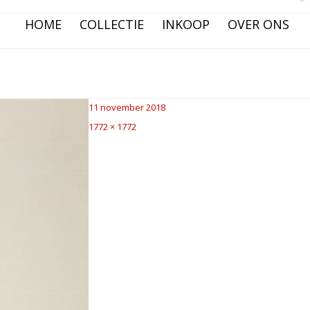
HOME
COLLECTIE
INKOOP
OVER ONS
Posted
11 november 2018
on
Full
1772 × 1772
size