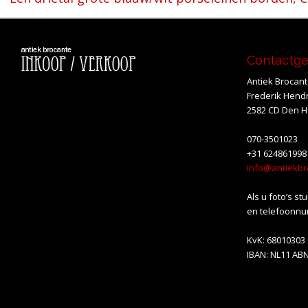
navigatie
Contactg
Antiek Brocan
Frederik Hendr
2582 CD Den 
070-3501023
+31 624861998
info@antiekbr
Als u foto’s st
en telefoonnu
KvK: 68010303
IBAN: NL11 AB