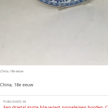
China, 18e eeuw
China, 18e eeuw
Bericht
PUBLISHED IN
Een drietal grote blauw/wit porseleinen borden, 