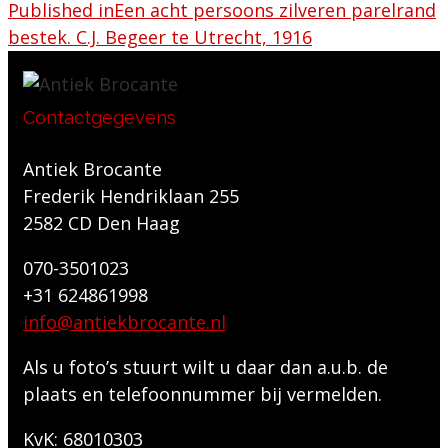
Published in
Een acht persoons zilveren parelrand
bestek. C.J. Begeer te Utrecht, 1916
Contactgegevens
Antiek Brocante
Frederik Hendriklaan 255
2582 CD Den Haag
070-3501023
+31 624861998
info@antiekbrocante.nl
Als u foto’s stuurt wilt u daar dan a.u.b. de
plaats en telefoonnummer bij vermelden.
KvK: 68010303