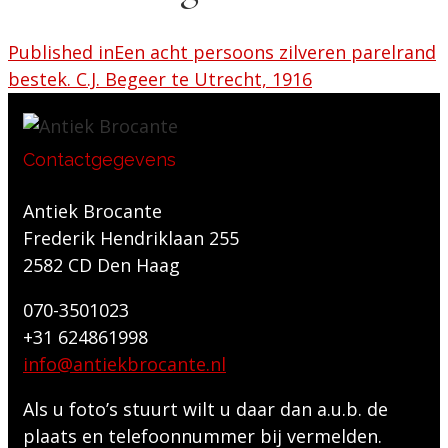
Published in
Een acht persoons zilveren parelrand
bestek. C.J. Begeer te Utrecht, 1916
Contactgegevens
Antiek Brocante
Frederik Hendriklaan 255
2582 CD Den Haag
070-3501023
+31 624861998
info@antiekbrocante.nl
Als u foto’s stuurt wilt u daar dan a.u.b. de
plaats en telefoonnummer bij vermelden.