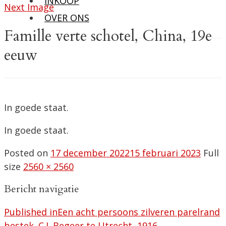
INKOOP
Next Image
OVER ONS
Famille verte schotel, China, 19e
eeuw
In goede staat.
In goede staat.
Posted on
17 december 2022
15 februari 2023
Full
size
2560 × 2560
Bericht navigatie
Published in
Een acht persoons zilveren parelrand
bestek. C.J. Begeer te Utrecht, 1916