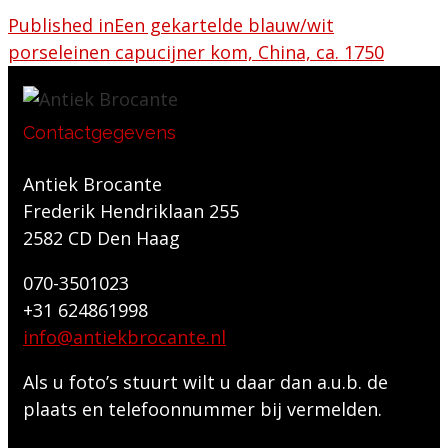
Published in
Een gekartelde blauw/wit
porseleinen capucijner kom, China, ca. 1750
Contactgegevens
Antiek Brocante
Frederik Hendriklaan 255
2582 CD Den Haag
070-3501023
+31 624861998
info@antiekbrocante.nl
Als u foto’s stuurt wilt u daar dan a.u.b. de
plaats en telefoonnummer bij vermelden.