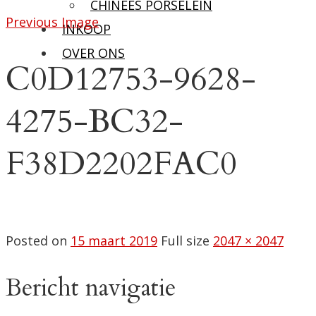
CHINEES PORSELEIN
Previous Image
INKOOP
OVER ONS
C0D12753-9628-
4275-BC32-
F38D2202FAC0
Posted on
15 maart 2019
Full size
2047 × 2047
Bericht navigatie