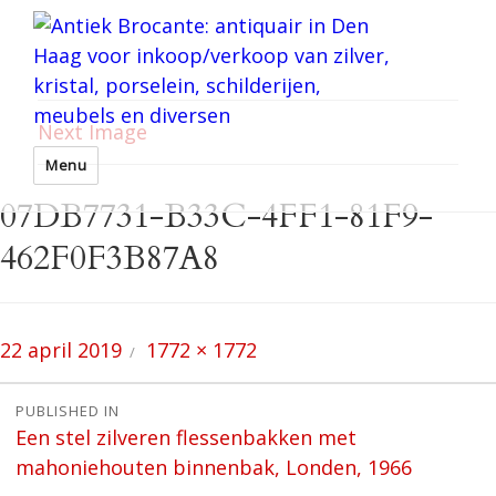
Next Image
Menu
07DB7731-B33C-4FF1-81F9-
462F0F3B87A8
Posted
Full
22 april 2019
1772 × 1772
on
size
Bericht
PUBLISHED IN
Een stel zilveren flessenbakken met
navigatie
mahoniehouten binnenbak, Londen, 1966