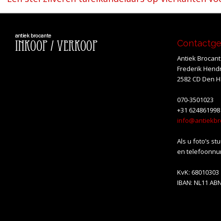
navigatie
Contactg
Antiek Brocan
Frederik Hendr
2582 CD Den 
070-3501023
+31 624861998
info@antiekbr
Als u foto’s st
en telefoonnu
KvK: 68010303
IBAN: NL11 AB