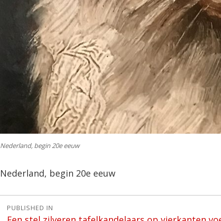
Nederland, begin 20e eeuw
Nederland, begin 20e eeuw
Bericht
PUBLISHED IN
Een stel zilveren tafelkandelaars op vierkanten v