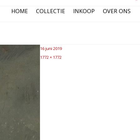
HOME
COLLECTIE
INKOOP
OVER ONS
Posted
16 juni 2019
on
Full
1772 × 1772
size