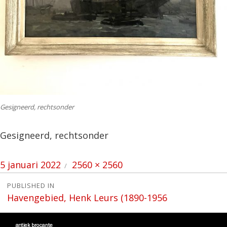
Gesigneerd, rechtsonder
Gesigneerd, rechtsonder
Posted
Full
5 januari 2022
2560 × 2560
on
size
Bericht
PUBLISHED IN
Havengebied, Henk Leurs (1890-1956
navigatie