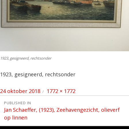
1923, gesigneerd, rechtsonder
1923, gesigneerd, rechtsonder
Posted
Full
24 oktober 2018
1772 × 1772
on
size
Bericht
PUBLISHED IN
Jan Schaeffer, (1923), Zeehavengezicht, olieverf
navigatie
op linnen