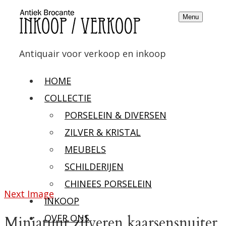
Menu
Antiquair voor verkoop en inkoop
HOME
COLLECTIE
PORSELEIN & DIVERSEN
ZILVER & KRISTAL
MEUBELS
SCHILDERIJEN
CHINEES PORSELEIN
Next Image
INKOOP
OVER ONS
Miniatuur zilveren kaarsensnuiter