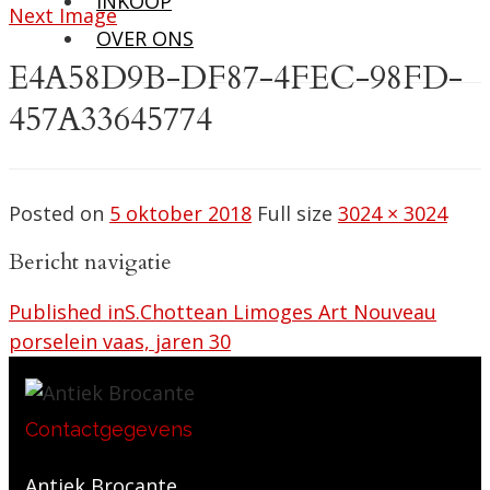
INKOOP
Next Image
OVER ONS
E4A58D9B-DF87-4FEC-98FD-
457A33645774
Posted on
5 oktober 2018
Full size
3024 × 3024
Bericht navigatie
Published in
S.Chottean Limoges Art Nouveau
porselein vaas, jaren 30
Contactgegevens
Antiek Brocante