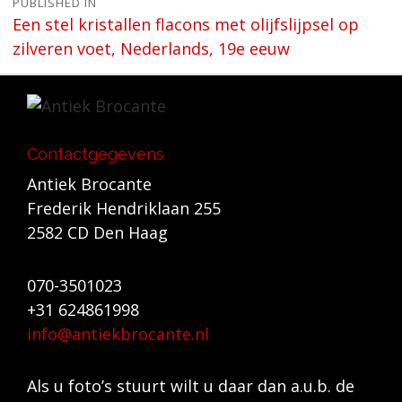
Bericht
PUBLISHED IN
Een stel kristallen flacons met olijfslijpsel op
navigatie
zilveren voet, Nederlands, 19e eeuw
Contactgegevens
Antiek Brocante
Frederik Hendriklaan 255
2582 CD Den Haag
070-3501023
+31 624861998
info@antiekbrocante.nl
Als u foto’s stuurt wilt u daar dan a.u.b. de