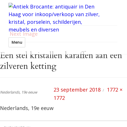
Next Image
Menu
Een stel kristallen karaffen aan een
zilveren ketting
Posted
Full
23 september 2018
1772 ×
Nederlands, 19e eeuw
on
size
1772
Nederlands, 19e eeuw