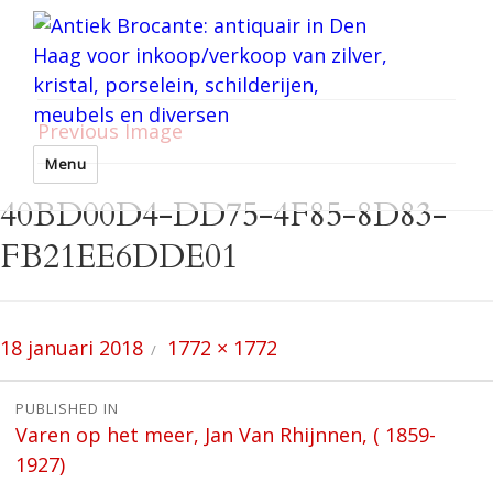
Previous Image
Menu
40BD00D4-DD75-4F85-8D83-
FB21EE6DDE01
Posted
Full
18 januari 2018
1772 × 1772
on
size
Bericht
PUBLISHED IN
Varen op het meer, Jan Van Rhijnnen, ( 1859-
navigatie
1927)