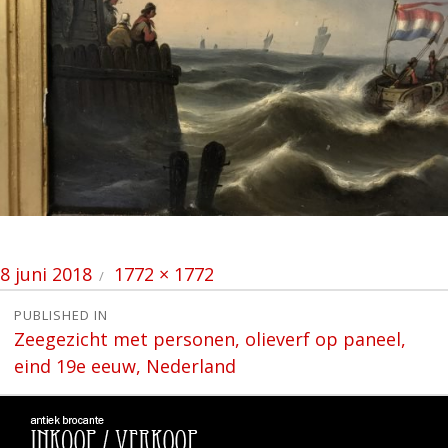
Posted
Full
8 juni 2018
1772 × 1772
on
size
Bericht
PUBLISHED IN
Zeegezicht met personen, olieverf op paneel,
navigatie
eind 19e eeuw, Nederland