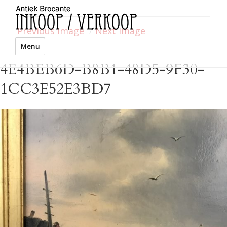
Previous Image
Next Image
Menu
4E4BEB6D-B8B1-48D5-9F30-
1CC3E52E3BD7