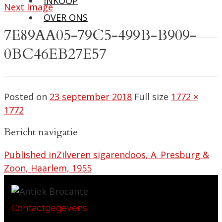
INKOOP
Next Image
OVER ONS
7E89AA05-79C5-499B-B909-
0BC46EB27E57
Posted on
23 september 2018
Full size
1772 ×
1772
Bericht navigatie
Published in
Zilveren sigarendoos, A. Presburg &
Zoon, Haarlem, 1955
Contactgegevens