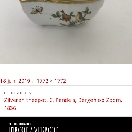
Posted
Full
18 juni 2019
1772 × 1772
on
size
Bericht
PUBLISHED IN
Zilveren theepot, C. Pendels, Bergen op Zoom,
navigatie
1836