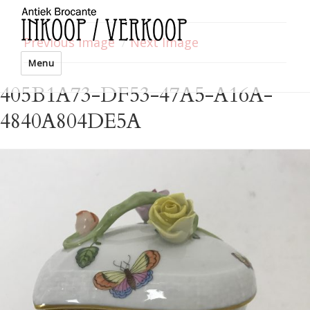
Previous Image
Next Image
Menu
405B1A73-DF53-47A5-A16A-
4840A804DE5A