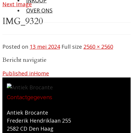
INKOOP
Next Image
OVER ONS
IMG_9320
Posted on
13 mei 2024
Full size
2560 × 2560
Bericht navigatie
Published in
Home
Contactgegevens
Antiek Brocante
Frederik Hendriklaan 255
2582 CD Den Haag