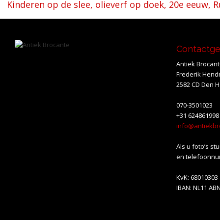
Kinderen op de slee, olieverf op doek, 20e eeuw, R
navigatie
Contactg
Antiek Brocan
Frederik Hendr
2582 CD Den 
070-3501023
+31 624861998
info@antiekbr
Als u foto’s st
en telefoonnu
KvK: 68010303
IBAN: NL11 AB