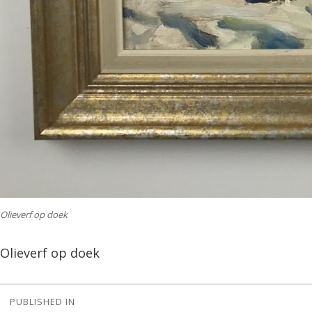
Olieverf op doek
Olieverf op doek
Bericht
PUBLISHED IN