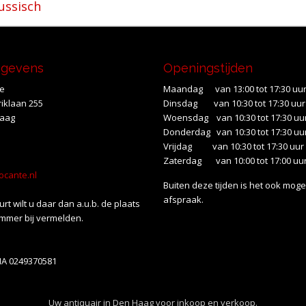
ussisch
egevens
Openingstijden
te
Maandag van 13:00 tot 17:30 uu
iklaan 255
Dinsdag van 10:30 tot 17:30 uur
Haag
Woensdag van 10:30 tot 17:30 uu
Donderdag van 10:30 tot 17:30 uu
Vrijdag van 10:30 tot 17:30 uur
Zaterdag van 10:00 tot 17:00 uu
ocante.nl
Buiten deze tijden is het ook mogel
afspraak.
uurt wilt u daar dan a.u.b. de plaats
mmer bij vermelden.
NA 0249370581
Uw antiquair in Den Haag voor inkoop en verkoop.