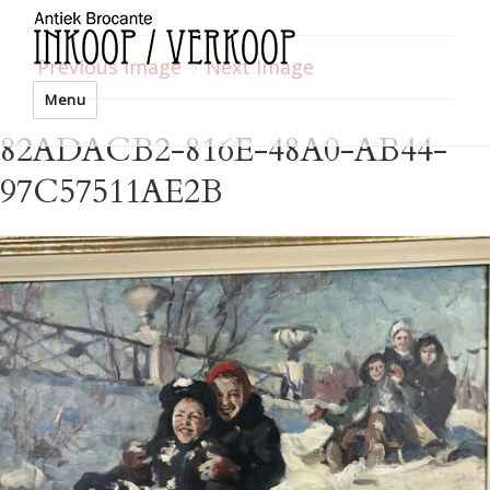
Previous Image
Next Image
Menu
82ADACB2-816E-48A0-AB44-
97C57511AE2B