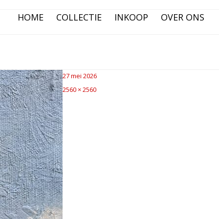
HOME
COLLECTIE
INKOOP
OVER ONS
Posted
27 mei 2026
on
Full
2560 × 2560
size