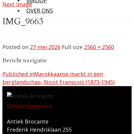
INKOOP
Next Image
OVER ONS
IMG_9663
Posted on
27 mei 2026
Full size
2560 × 2560
Bericht navigatie
Published in
Marokkaanse markt in een
berglandschap, Nicot Fransçois (1873-1945)
Contactgegevens
Antiek Brocante
Frederik Hendriklaan 255