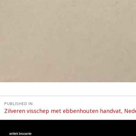
Bericht
PUBLISHED IN
Zilveren visschep met ebbenhouten handvat, Nede
navigatie