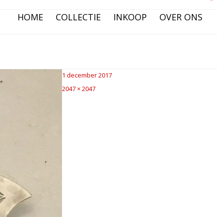
HOME
COLLECTIE
INKOOP
OVER ONS
Posted
1 december 2017
on
Full
2047 × 2047
size