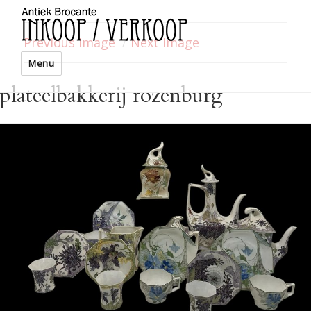
Previous Image
Next Image
Menu
plateelbakkerij rozenburg