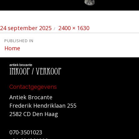
Posted
Full
24 september 2025
2400 × 1630
on
size
Bericht
PUBLISHED IN
Home
navigatie
Contactgegevens
Antiek Brocante
Frederik Hendriklaan 255
2582 CD Den Haag
070-3501023