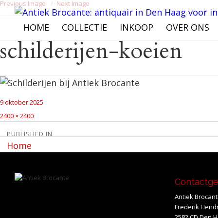
Previous Image
Next Image
HOME
COLLECTIE
INKOOP
OVER ONS
schilderijen-koeien
Posted
9 oktober 2025
on
Full
2400 × 2400
size
Bericht
PUBLISHED IN
Home
navigatie
Contactg
Antiek Brocan
Frederik Hendr
2582 CD Den 