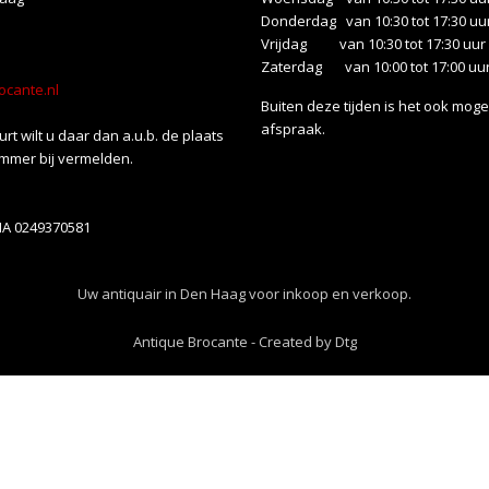
Donderdag van 10:30 tot 17:30 uu
Vrijdag van 10:30 tot 17:30 uur
Zaterdag van 10:00 tot 17:00 uu
ocante.nl
Buiten deze tijden is het ook mogel
afspraak.
uurt wilt u daar dan a.u.b. de plaats
mmer bij vermelden.
NA 0249370581
Uw antiquair in Den Haag voor inkoop en verkoop.
Antique Brocante
-
Created by Dtg