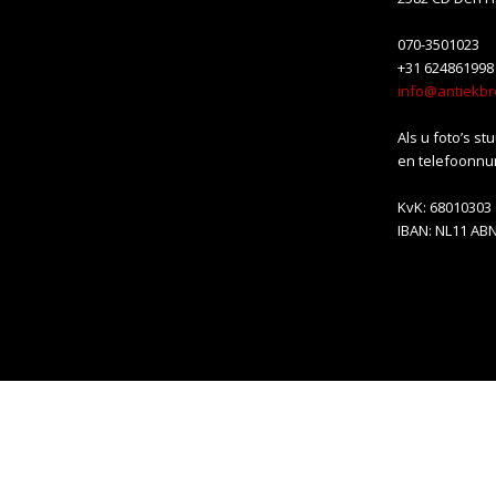
070-3501023
+31 624861998
info@antiekbr
Als u foto’s st
en telefoonnu
KvK: 68010303
IBAN: NL11 AB